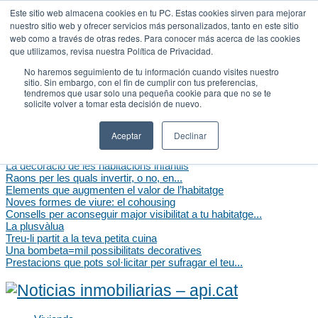
Este sitio web almacena cookies en tu PC. Estas cookies sirven para mejorar
nuestro sitio web y ofrecer servicios más personalizados, tanto en este sitio
Vivienda
web como a través de otras redes. Para conocer más acerca de las cookies
Api
que utilizamos, revisa nuestra Política de Privacidad.
Hipotecas
Decoración
No haremos seguimiento de tu información cuando visites nuestro
sitio. Sin embargo, con el fin de cumplir con tus preferencias,
Curiosidades
tendremos que usar solo una pequeña cookie para que no se te
Màrqueting immobiliari
solicite volver a tomar esta decisión de nuevo.
Api info
Volver al portal api.cat
Aceptar
Declinar
Top Posts
Com contribuir amb l’ecologia a casa?
La decoració de les habitacions infantils
Raons per les quals invertir, o no, en...
Elements que augmenten el valor de l’habitatge
Noves formes de viure: el cohousing
Consells per aconseguir major visibilitat a tu habitatge...
La plusvàlua
Treu-li partit a la teva petita cuina
Una bombeta=mil possibilitats decoratives
Prestacions que pots sol·licitar per sufragar el teu...