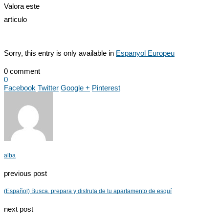
Valora este
articulo
Sorry, this entry is only available in
Espanyol Europeu
0 comment
0
Facebook
Twitter
Google +
Pinterest
alba
previous post
(Español) Busca, prepara y disfruta de tu apartamento de esquí
next post